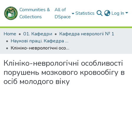
Communities &
All of
Statistics
Log In
Collections
DSpace
Home
01. Кафедри
Кафедра неврології № 1
Наукові праці. Кафедра неврології № 1
Клініко-неврологічні особливості порушень мозкового кровообігу в осіб молодого віку
Клініко-неврологічні особливості
порушень мозкового кровообігу в
осіб молодого віку