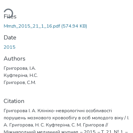
ding...
Files
Mmzh_2015_21_1_16.pdf
(574.94 KB)
Date
2015
Authors
Григорова, І.А.
Куфтеріна, Н.С.
Григоров, С.М.
Citation
Григорова І. А. Клініко-неврологічні особливості
порушень мозкового кровообігу в осіб молодого віку / І.
А. Григорова, Н. С. Куфтеріна, С. М. Григоров //
Міжнародний медичний журнал. – 2015. – Т. 21, № 1. –