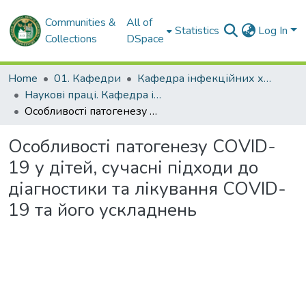
Communities &
All of
Statistics
Log In
Collections
DSpace
Home
01. Кафедри
Кафедра інфекційних хвороб, дитячих інфекційних хвороб, фтизіатрії та пульмонології
Наукові праці. Кафедра інфекційних хвороб, дитячих інфекційних хвороб, фтизіатрії та пульмонології
Особливості патогенезу COVID-19 у дітей, сучасні підходи до діагностики та лікування COVID-19 та його ускладнень
Особливості патогенезу COVID-
19 у дітей, сучасні підходи до
діагностики та лікування COVID-
19 та його ускладнень