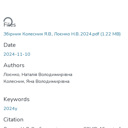
ding...
Files
Збірник Колесник Я.В., Лоєнко Н.В..2024.pdf
(1.22 MB)
Date
2024-11-10
Authors
Лоєнко, Наталія Володимирівна
Колесник, Яна Володимирівна
Keywords
2024у
Citation