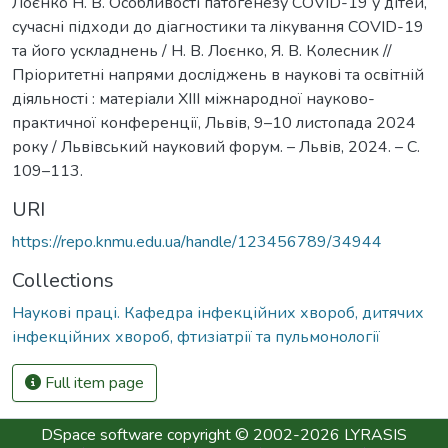
Лоєнко Н. В. Особливості патогенезу COVID-19 у дітей,
сучасні підходи до діагностики та лікування COVID-19
та його ускладнень / Н. В. Лоєнко, Я. В. Колесник //
Пріоритетні напрями досліджень в наукові та освітній
діяльності : матеріали ХІІІ міжнародної науково-
практичної конференції, Львів, 9–10 листопада 2024
року / Львівський науковий форум. – Львів, 2024. – С.
109–113.
URI
https://repo.knmu.edu.ua/handle/123456789/34944
Collections
Наукові праці. Кафедра інфекційних хвороб, дитячих
інфекційних хвороб, фтизіатрії та пульмонології
Full item page
DSpace software
copyright © 2002-2026
LYRASIS