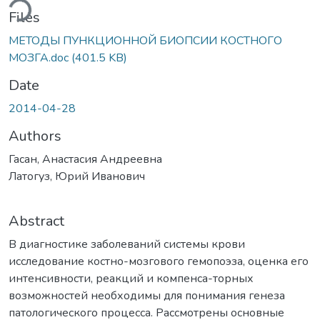
ding...
Files
МЕТОДЫ ПУНКЦИОННОЙ БИОПСИИ КОСТНОГО
МОЗГА.doc
(401.5 KB)
Date
2014-04-28
Authors
Гасан, Анастасия Андреевна
Латогуз, Юрий Иванович
Abstract
В диагностике заболеваний системы крови
исследование костно-мозгового гемопоэза, оценка его
интенсивности, реакций и компенса-торных
возможностей необходимы для понимания генеза
патологического процесса. Рассмотрены основные