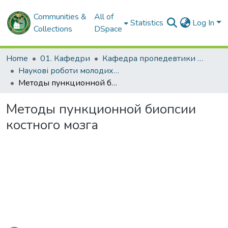
Communities &
All of
Statistics
Log In
Collections
DSpace
Home
01. Кафедри
Кафедра пропедевтики внутрішньої медицини № 1, основ біоетики та біобезпеки
Наукові роботи молодих дослідників. Кафедра пропедевтики внутрішньої медицини № 1, основ біоетики та біобезпеки
Методы пункционной биопсии костного мозга
Методы пункционной биопсии
костного мозга