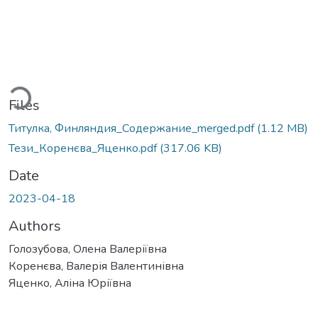
ading...
Files
Титулка, Финляндия_Содержание_merged.pdf
(1.12 MB)
Тези_Коренєва_Яценко.pdf
(317.06 KB)
Date
2023-04-18
Authors
Голозубова, Олена Валеріївна
Коренєва, Валерія Валентинівна
Яценко, Аліна Юріївна