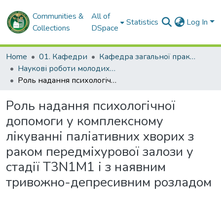
Communities &
All of
Statistics
Log In
Collections
DSpace
Home
01. Кафедри
Кафедра загальної практики – сімейної медицини та внутрішніх хвороб
Наукові роботи молодих дослідників. Кафедра загальної практики – сімейної медицини та внутрішніх хвороб
Роль надання психологічної допомоги у комплексному лікуванні паліативних хворих з раком передміхурової залози у стадії T3N1M1 і з наявним тривожно-депресивним розладом
Роль надання психологічної
допомоги у комплексному
лікуванні паліативних хворих з
раком передміхурової залози у
стадії T3N1M1 і з наявним
тривожно-депресивним розладом