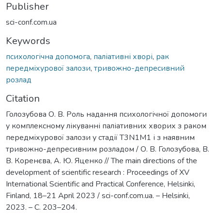
Publisher
sci-conf.com.ua
Keywords
психологічна допомога
,
паліативні хворі
,
рак
передміхурової залози
,
тривожно-депресивний
розлад
Citation
Голозубова О. В. Роль надання психологічної допомоги
у комплексному лікуванні паліативних хворих з раком
передміхурової залози у стадії T3N1M1 і з наявним
тривожно-депресивним розладом / О. В. Голозубова, В.
В. Коренєва, А. Ю. Яценко // The main directions of the
development of scientific research : Proceedings of XV
International Scientific and Practical Conference, Helsinki,
Finland, 18–21 April 2023 / sci-conf.com.ua. – Helsinki,
2023. – С. 203–204.