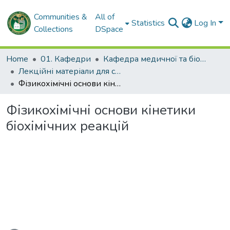
Communities &
All of
Statistics
Log In
Collections
DSpace
Home
01. Кафедри
Кафедра медичної та біоорганічної хімії
Лекційні матеріали для студентів. Кафедра медичної та біоорганічної хімії
Фізикохімічні основи кінетики біохімічних реакцій
Фізикохімічні основи кінетики
біохімічних реакцій