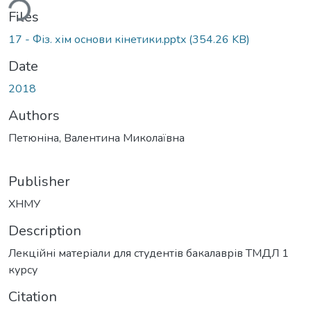
ding...
Files
17 - Фіз. хім основи кінетики.pptx
(354.26 KB)
Date
2018
Authors
Петюніна, Валентина Миколаївна
Publisher
ХНМУ
Description
Лекційні матеріали для студентів бакалаврів ТМДЛ 1
курсу
Citation