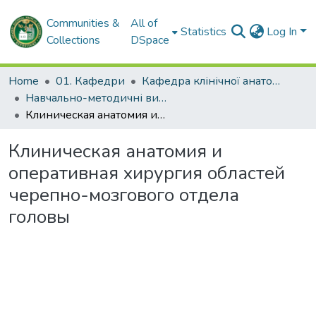
Communities &
All of
Statistics
Log In
Collections
DSpace
Home
01. Кафедри
Кафедра клінічної анатомії та оперативної хірургії
Навчально-методичні видання. Кафедра клінічної анатомії та оперативної хірургії
Клиническая анатомия и оперативная хирургия областей черепно-мозгового отдела головы
Клиническая анатомия и
оперативная хирургия областей
черепно-мозгового отдела
головы