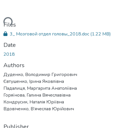
ding...
Files
3_ Мозговой отдел головы_2018.doc
(1.22 MB)
Date
2018
Authors
Дуденко, Володимир Григорович
Євтушенко, Ірина Яковлівна
Падалиця, Маргарита Анатоліївна
Горяїнова, Галина Вячеславівна
Кондрусик, Наталія Юріївна
Вдовіченко, В’ячеслав Юрійович
Publisher