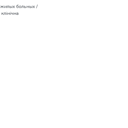
пожилых больных /
 клінічна