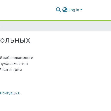
Log In
Стоматологическая заболеваемость пожилых больных
больных
ой заболеваемости
 нуждаемости в
й категории
я ситуация
,