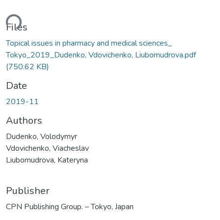
ding...
Files
Topical issues in pharmacy and medical sciences_
Tokyo_2019_Dudenko, Vdovichenko, Liubomudrova.pdf
(750.62 KB)
Date
2019-11
Authors
Dudenko, Volodymyr
Vdovichenko, Viacheslav
Liubomudrova, Kateryna
Publisher
CPN Publishing Group. – Tokyo, Japan