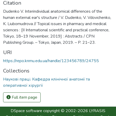
Citation
Dudenko V. Interindividual anatomical differences of the
human external ear's structure / V. Dudenko, V. Vdovichenko,
K. Liubomudrova // Topical issues in pharmacy and medical
sciences : [II International scientific and practical conference,
Tokyo, 18–19 November, 2019] : Abstracts / CPN
Publishing Group. – Tokyo, Japan, 2019. – P. 21–23.
URI
https://repo.knmu.edu.ua/handle/123456789/24755
Collections
Наукові праці. Кафедра клінічної анатомії та
оперативної хірургії
Full item page
DSpace software
copyright © 2002-2026
LYRASIS