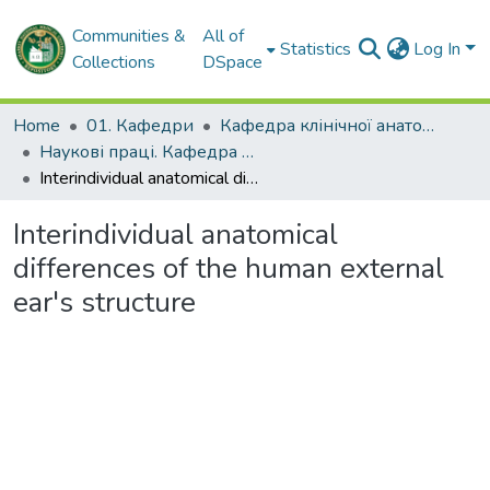
Communities &
All of
Statistics
Log In
Collections
DSpace
Home
01. Кафедри
Кафедра клінічної анатомії та оперативної хірургії
Наукові праці. Кафедра клінічної анатомії та оперативної хірургії
Interindividual anatomical differences of the human external ear's structure
Interindividual anatomical
differences of the human external
ear's structure