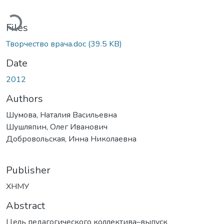
Loading...
Files
Творчество врача.doc
(39.5 KB)
Date
2012
Authors
Шумова, Наталия Васильевна
Шушляпин, Олег Иванович
Добровольская, Инна Николаевна
Publisher
ХНМУ
Abstract
Цель педагогического коллектива–выпуск