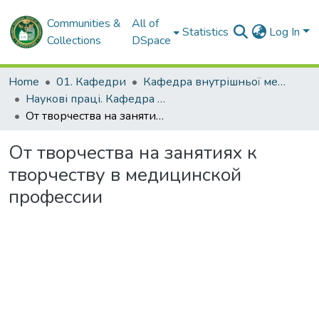
Communities &
All of
Statistics
Log In
Collections
DSpace
Home
01. Кафедри
Кафедра внутрішньої медицини № 2 і клінічної імунології та алергології імені академіка Л.Т. Малої
Наукові праці. Кафедра внутрішньої медицини № 2 і клінічної імунології та алергології ім. ак. Л.Т. Малої
От творчества на занятиях к творчеству в медицинской профессии
От творчества на занятиях к
творчеству в медицинской
профессии