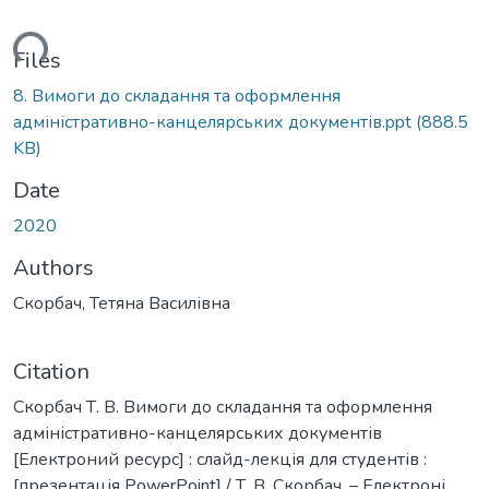
ading...
Files
8. Вимоги до складання та оформлення
адміністративно-канцелярських документів.ppt
(888.5
KB)
Date
2020
Authors
Скорбач, Тетяна Василівна
Citation
Скорбач Т. В. Вимоги до складання та оформлення
адміністративно-канцелярських документів
[Електроний ресурс] : слайд-лекція для студентів :
[презентація PowerPoint] / Т. В. Скорбач. – Електроні