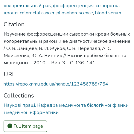
колоректальный рак
,
фосфоресценция
,
сыворотка
крови
,
colorectal cancer
,
phosphorescence
,
blood serum
Citation
Изучение фосфоресценции сыворотки крови больных
колоректальным раком и ее диагностическое значение
/ О. В. Зайцева, В. И. Жуков, С. В. Перепадя, А. С.
Моисеенко, Ю. А. Винник // Вісник проблем біології та
медицини. – 2010. – Вип. 3 – С. 136–141.
URI
https://repo.knmu.edu.ua/handle/123456789/754
Collections
Наукові праці. Кафедра медичної та біологічної фізики
і медичної інформатики
Full item page