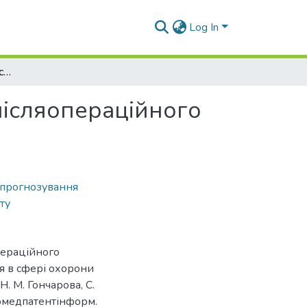
Log In
Спосіб прогнозування ускладненого перебігу післяопераційного панкреатиту
післяопераційного
 прогнозування
ту
пераційного
я в сфері охорони
Н. М. Гончарова, С.
Укрмедпатентінформ.