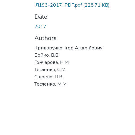
ІЛ193-2017_PDF.pdf
(228.71 KB)
Date
2017
Authors
Криворучко, Ігор Андрійович
Бойко, В.В.
Гончарова, Н.М.
Тесленко, С.М.
Свірепо, П.В.
Тесленко, М.М.