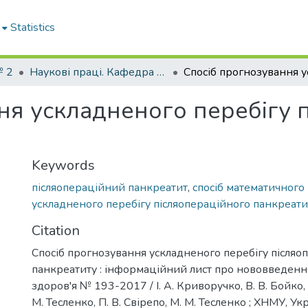
Statistics
№ 2
Наукові праці. Кафедра хірургії № 2
ня ускладненого перебігу 
Keywords
післяопераційний панкреатит
,
спосіб математичного
ускладненого перебігу післяопераційного панкреати
Citation
Спосіб прогнозування ускладненого перебігу післяо
панкреатиту : інформаційний лист про нововведенн
здоров'я № 193-2017 / І. А. Криворучко, В. В. Бойко, 
М. Тесленко, П. В. Свірепо, М. М. Тесленко ; ХНМУ, 