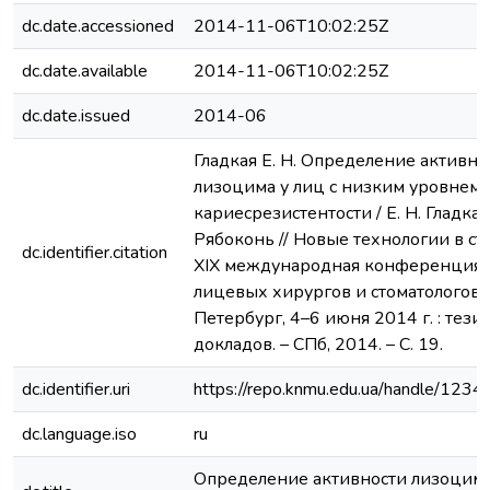
dc.date.accessioned
2014-11-06T10:02:25Z
dc.date.available
2014-11-06T10:02:25Z
dc.date.issued
2014-06
Гладкая Е. Н. Определение активно
лизоцима у лиц с низким уровнем
кариесрезистентости / Е. Н. Гладкая,
Рябоконь // Новые технологии в ст
dc.identifier.citation
XIX международная конференция 
лицевых хирургов и стоматологов, 
Петербург, 4–6 июня 2014 г. : тези
докладов. – СПб, 2014. – С. 19.
dc.identifier.uri
https://repo.knmu.edu.ua/handle/12
dc.language.iso
ru
Определение активности лизоцима 