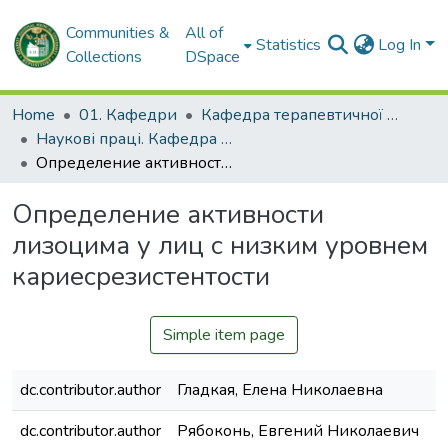
Communities &
All of
Statistics
Log In
Collections
DSpace
Home
01. Кафедри
Кафедра терапевтичної стоматології
Наукові праці. Кафедра терапевтичної стоматології
Определение активности лизоцима у лиц с низким уровнем кариесрезистентости
Определение активности
лизоцима у лиц с низким уровнем
кариесрезистентости
Simple item page
dc.contributor.author
Гладкая, Елена Николаевна
dc.contributor.author
Рябоконь, Евгений Николаевич