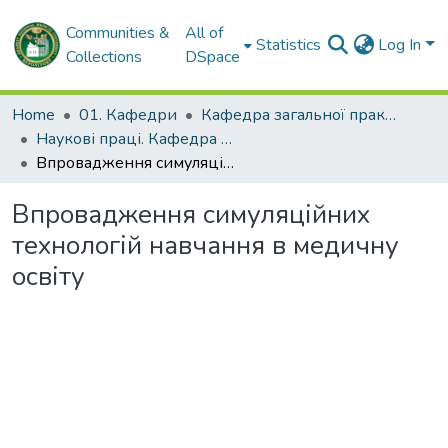
Communities &
All of
Statistics
Log In
Collections
DSpace
Home
01. Кафедри
Кафедра загальної практики – сімейної медицини та внутрішніх хвороб
Наукові праці. Кафедра загальної практики – сімейної медицини та внутрішніх хвороб
Впровадження симуляційних технологій навчання в медичну освіту
Впровадження симуляційних
технологій навчання в медичну
освіту