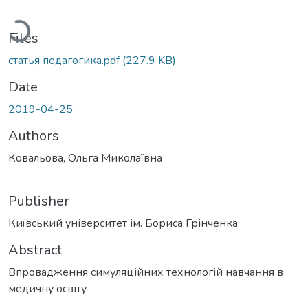
Loading...
Files
статья педагогика.pdf
(227.9 KB)
Date
2019-04-25
Authors
Ковальова, Ольга Миколаївна
Publisher
Київський університет ім. Бориса Грінченка
Abstract
Впровадження симуляційних технологій навчання в
медичну освіту