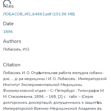
Loading...
Files
ЛОБАСОВ_ИО_64662.pdf
(101.96 MB)
Date
1896
Authors
Лобасовъ, И.О.
Citation
Лобасовъ И. О. Отдѣлительная работа желудка собаки :
дис. ... д-ра медицины / И. О. Лобасовъ ; Императорскій
Институт Экспериментальной Медицины,
Физіологическій отдел. – С.-Петербург : Типографія М.
М. Стасюлевича, 1896. – 168, [2] с. : табл. – (Серія
докторскихъ диссертацій, допущенныхъ к защитѣ въ
Императорской Военно–Медицинской Академіи въ