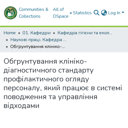
Communities &
All of
Statistics
Log In
Collections
DSpace
Home
01. Кафедри
Кафедра гігієни та екології № 2
Наукові праці. Кафедра гігієни та екології № 2
Обгрунтування клініко-діагностичного стандарту профілактичного огляду персоналу, який працює в системі поводження та управління відходами
Обгрунтування клініко-
діагностичного стандарту
профілактичного огляду
персоналу, який працює в системі
поводження та управління
відходами