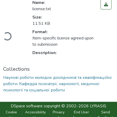
Name:
license.txt
Size:
11.51 KB
oading...
Format:
Item-specific license agreed upon
to submission
Description:
Collections
Наукові роботи молодих дослідників та кваліфікаційні
роботи. Кафедра психіатрії, наркології, медичної
психології та соціальної роботи
DSpace software
copyright © 2002-2026
LYRASIS
Cookie
Accessibility
Privacy
End User
Send