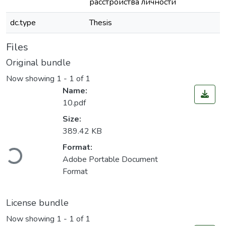
расстройства личности
dc.type
Thesis
Files
Original bundle
Now showing
1 - 1 of 1
Name:
10.pdf
Size:
389.42 KB
oading...
Format:
Adobe Portable Document
Format
License bundle
Now showing
1 - 1 of 1