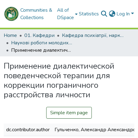
Communities &
All of
Statistics
Log In
Collections
DSpace
Home
01. Кафедри
Кафедра психіатрії, наркології, медичної психології та соціальної роботи
Наукові роботи молодих дослідників та кваліфікаційні роботи. Кафедра психіатрії, наркології, медичної психології та соціальної роботи
Применение диалектической поведенческой терапии для коррекции пограничного расстройства личности
Применение диалектической
поведенческой терапии для
коррекции пограничного
расстройства личности
Simple item page
dc.contributor.author
Гульченко, Александр Александро