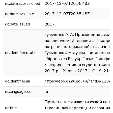
dc.date.accessioned
2017-12-07T20:35:48Z
dc.date.available
2017-12-07T20:35:48Z
dc.date.issued
2017
Гульченко А. А. Применение диале
поведенческой терапии для корре
пограничного расстройства личности
dc.identifier.citation
Гульченко // Актуальні питання ней
збірник тез Всеукраїнської конфер
молодих вчених та студентів, Харків
2017 р. – Харків, 2017. – С. 19–21.
dc.identifier.uri
https://repo.knmu.edu.ua/handle/12
dc.language.iso
ru
Применение диалектической пове
dc.title
терапии для коррекции пограничн