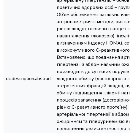
артеріальну гіпертензію – основн
практично здорових осіб – група
Об’єм обстеження: загально клініч
антропометричні методи, визначе
рівнів ліпідів, глюкози (натще і пі
навантаження глюкозою), інсуліну
визначенням індексу НОМА), сечо
високочутливого С-реактивного п
Встановлено, що поєднання артер
гіпертензії з абдомінальним ожи
призводить до суттєвих порушен
dc.description.abstract
ліпідного обміну (достовірного 
атерогенних фракцій ліпідів), ву
обміну (підвищення глікемії натще
процесів запалення (достовірног
рівню С-реактивного протеїну). П
артеріальної гіпертензії з абдом
ожирінням та гіперурикемією від
підвищення резистентності до інс