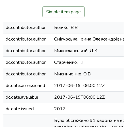
Simple item page
dc.contributor.author
Божко, В.В.
dc.contributor.author
Снігурська, Ірина Олександрівна
dc.contributor.author
Милославський, Д.К.
dc.contributor.author
Старченко, Т.Г.
dc.contributor.author
Мисниченко, О.В.
dc.date.accessioned
2017-06-19T06:00:12Z
dc.date.available
2017-06-19T06:00:12Z
dc.date.issued
2017
Було обстежено 91 хворих на ес