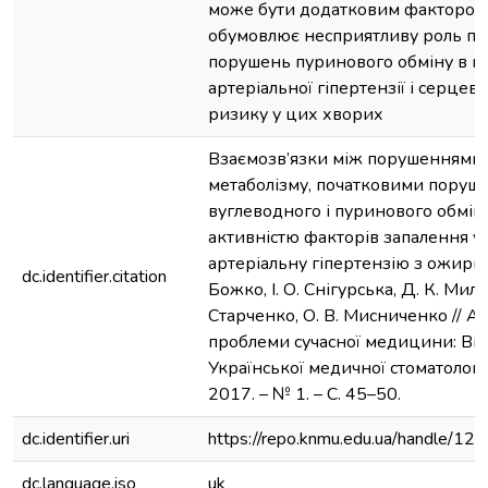
може бути додатковим фактором
обумовлює несприятливу роль по
порушень пуринового обміну в п
артеріальної гіпертензії і серце
ризику у цих хворих
Взаємозв’язки між порушеннями 
метаболізму, початковими поруш
вуглеводного і пуринового обміні
активністю факторів запалення у
артеріальну гіпертензію з ожирінн
dc.identifier.citation
Божко, І. О. Снігурська, Д. К. Мило
Старченко, О. В. Мисниченко // А
проблеми сучасної медицини: Ві
Української медичної стоматологіч
2017. – № 1. – С. 45–50.
dc.identifier.uri
https://repo.knmu.edu.ua/handle/
dc.language.iso
uk