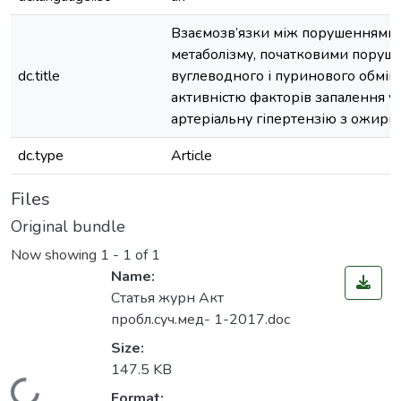
Взаємозв’язки між порушеннями 
метаболізму, початковими поруш
dc.title
вуглеводного і пуринового обміні
активністю факторів запалення у
артеріальну гіпертензію з ожирі
dc.type
Article
Files
Original bundle
Now showing
1 - 1 of 1
Name:
Статья журн Акт
пробл.суч.мед- 1-2017.doc
Size:
147.5 KB
Format: