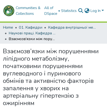
Communities &
All of
Statistics
Log In
Collections
DSpace
Home
01. Кафедри
Кафедра внутрішньої медицини № 1
Наукові праці. Кафедра внутрішньої медицини № 1
Взаємозв’язки між порушеннями ліпідного метаболізму, початковими порушеннями вуглеводного і пуринового обмінів та активністю факторів запалення у хворих на артеріальну гіпертензію з ожирінням
Взаємозв’язки між порушеннями
ліпідного метаболізму,
початковими порушеннями
вуглеводного і пуринового
обмінів та активністю факторів
запалення у хворих на
артеріальну гіпертензію з
ожирінням