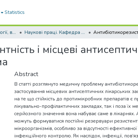
Statistics
Кафедра дерматології, венерології і СНІДу
Наукові праці. Кафедра дерматології, венерології і СНІДу
ність і місцеві антисептич
ма
Abstract
В статті розглянуто медичну проблему антибіотикоре
застосування місцевих антисептичних лікарських за
на те що стійкість до протимікробних препаратів є 
лікувально-профілактичних закладах, так і поза їх 
серйозного значення вона набуває саме в лікарнях. 
можуть формуватися постійні резервуари резистен
мікроорганізмів, особливо за відсутності ефективно
інфекційного контролю. Як наслідок, інфекції, пов’я