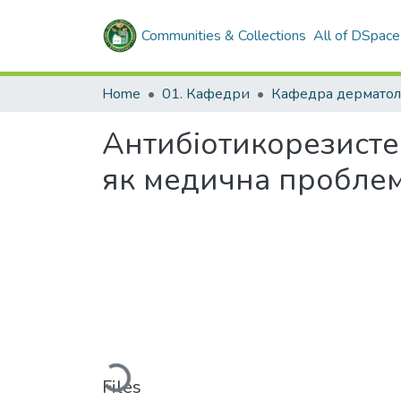
Communities & Collections
All of DSpace
Home
01. Кафедри
Антибіотикорезистент
як медична пробле
Loading...
Files