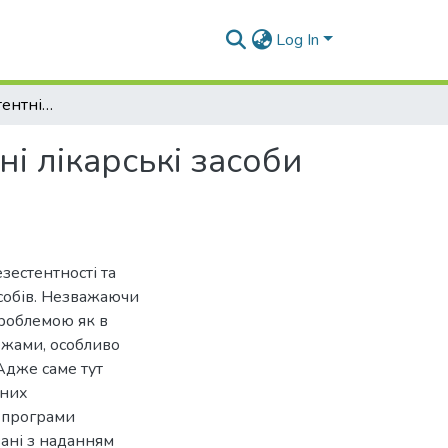
Log In
Антибіотикорезистентність і місцеві антисептичні лікарські засоби як медична проблема
ні лікарські засоби
зестентності та
собів. Незважаючи
проблемою як в
межами, особливо
Адже саме тут
тних
ї програми
зані з наданням