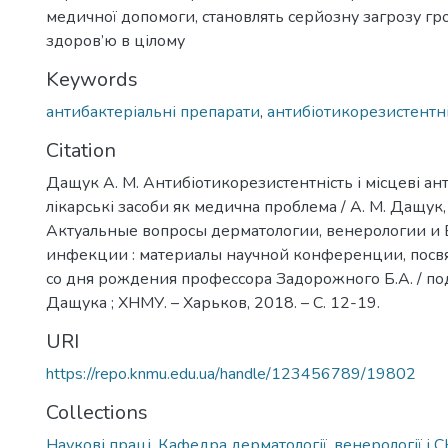
медичної допомоги, становлять серйозну загрозу г
здоров’ю в цілому
Keywords
антибактеріальні препарати
,
антибіотикорезистентн
Citation
Дащук А. М. Антибіотикорезистентність і місцеві ан
лікарські засоби як медична проблема / А. М. Дащук, 
Актуальные вопросы дерматологии, венерологии 
инфекции : материалы научной конференции, пос
со дня рождения профессора Задорожного Б.А. / под
Дащука ; ХНМУ. – Харьков, 2018. – С. 12-19.
URI
https://repo.knmu.edu.ua/handle/123456789/19802
Collections
Наукові праці. Кафедра дерматології, венерології і 