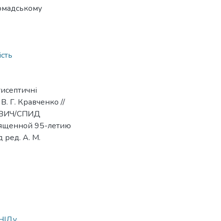
ромадському
ість
тисептичні
В. Г. Кравченко //
и ВИЧ/СПИД
вященной 95-летию
 ред. А. М.
СНІДу