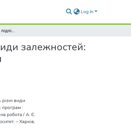
Log In
Соціальна робота з підлітками, які мають різні види залежностей: досвід та ефективність реабілітаційних програм
 види залежностей:
м
ь різні види
 програм :
а робота / А. Є.
итет. – Харків,