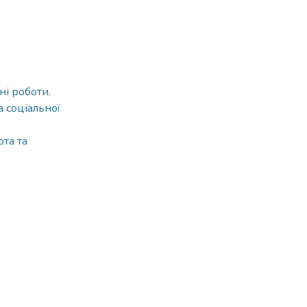
ні роботи.
а соціальної
ота та