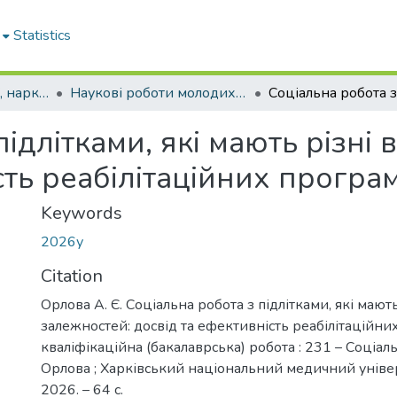
Statistics
Кафедра психіатрії, наркології, медичної психології та соціальної роботи
Наукові роботи молодих дослідників та кваліфікаційні роботи. Кафедра психіатрії, наркології, медичної психології та соціальної роботи
підлітками, які мають різні
сть реабілітаційних програ
Keywords
2026у
Citation
Орлова А. Є. Соціальна робота з підлітками, які мают
залежностей: досвід та ефективність реабілітаційних
кваліфікаційна (бакалаврська) робота : 231 – Соціальн
Орлова ; Харківський національний медичний універс
2026. – 64 с.