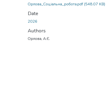
Орлова_Соціальна_робота.pdf
(548.07 KB)
Date
2026
Authors
Орлова, А.Є.