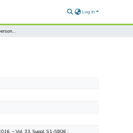
Log In
Internally displaced persons in Ukraine
 2016. – Vol. 33, Suppl. S1-S806 :