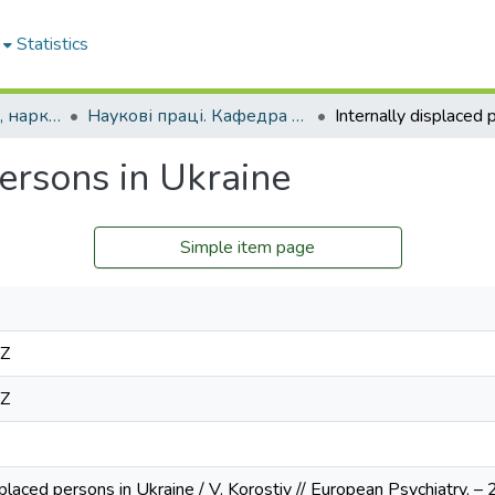
Statistics
Кафедра психіатрії, наркології, медичної психології та соціальної роботи
Наукові праці. Кафедра психіатрії, наркології, медичної психології та соціальної роботи
persons in Ukraine
Simple item page
1Z
1Z
isplaced persons in Ukraine / V. Korostiy // European Psychiatry. –