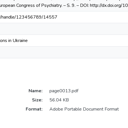
uropean Congress of Psychiatry. – S. 9. – DOI: http://dx.doi.org
.ua/handle/123456789/14557
sons in Ukraine
Name:
page0013.pdf
Size:
56.04 KB
Format:
Adobe Portable Document Format