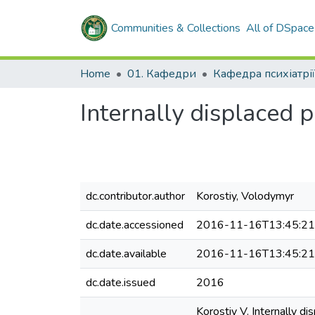
Communities & Collections
All of DSpace
Home
01. Кафедри
Internally displaced 
dc.contributor.author
Korostiy, Volodymyr
dc.date.accessioned
2016-11-16T13:45:2
dc.date.available
2016-11-16T13:45:2
dc.date.issued
2016
Korostiy V. Internally d