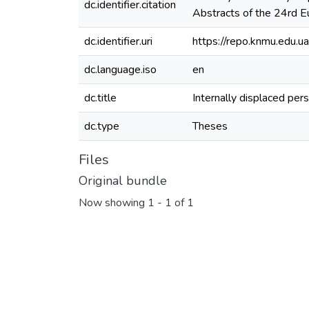
dc.identifier.citation
Abstracts of the 24rd E
dc.identifier.uri
https://repo.knmu.edu
dc.language.iso
en
dc.title
Internally displaced per
dc.type
Theses
Files
Original bundle
Now showing
1 - 1 of 1