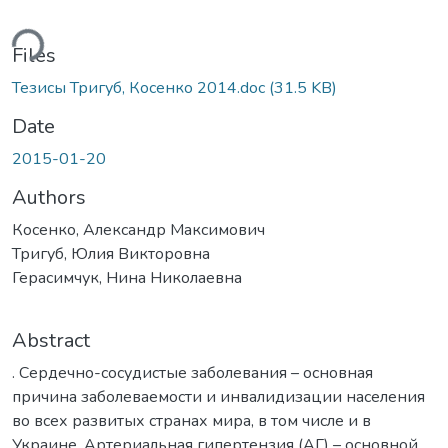
ding...
Files
Тезисы Тригуб, Косенко 2014.doc
(31.5 KB)
Date
2015-01-20
Authors
Косенко, Александр Максимович
Тригуб, Юлия Викторовна
Герасимчук, Нина Николаевна
Abstract
. Сердечно-сосудистые заболевания – основная
причина заболеваемости и инвалидизации населения
во всех развитых странах мира, в том числе и в
Украине. Артериальная гипертензия (АГ) – основной