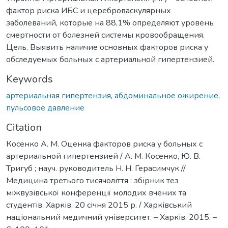
фактор риска ИБС и цереброваскулярных
заболеваний, которые на 88,1% определяют уровень
смертности от болезней системы кровообращения.
Цель. Выявить наличие основных факторов риска у
обследуемых больных с артериальной гипертензией.
Keywords
артериальная гипертензия
,
абдоминальное ожирение
,
пульсовое давление
Citation
Косенко А. М. Оценка факторов риска у больных с
артериальной гипертензией / А. М. Косенко, Ю. В.
Тригуб ; науч. руководитель Н. Н. Герасимчук //
Медицина третього тисячоліття : збірник тез
міжвузівської конференції молодих вчених та
студентів, Харків, 20 січня 2015 р. / Харківський
національний медичний університет. – Харків, 2015. –