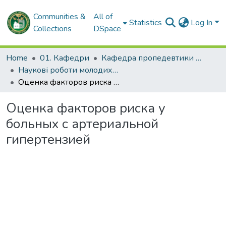
Communities &
All of
Statistics
Log In
Collections
DSpace
Home
01. Кафедри
Кафедра пропедевтики внутрішньої медицини № 1, основ біоетики та біобезпеки
Наукові роботи молодих дослідників. Кафедра пропедевтики внутрішньої медицини № 1, основ біоетики та біобезпеки
Оценка факторов риска у больных с артериальной гипертензией
Оценка факторов риска у
больных с артериальной
гипертензией