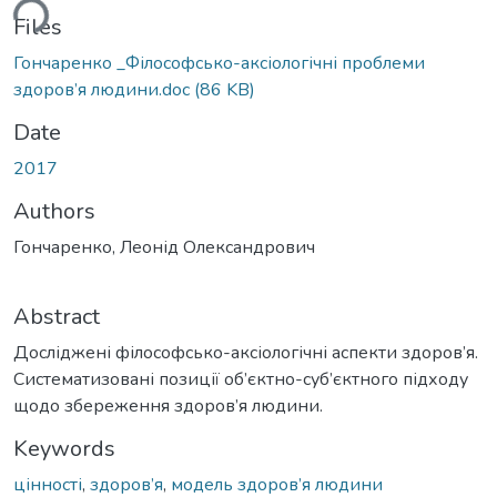
ding...
Files
Гончаренко _Філософсько-аксіологічні проблеми
здоров’я людини.doc
(86 KB)
Date
2017
Authors
Гончаренко, Леонід Олександрович
Abstract
Досліджені філософсько-аксіологічні аспекти здоров’я.
Систематизовані позиції об’єктно-суб’єктного підходу
щодо збереження здоров’я людини.
Keywords
цінності
,
здоров’я
,
модель здоров’я людини