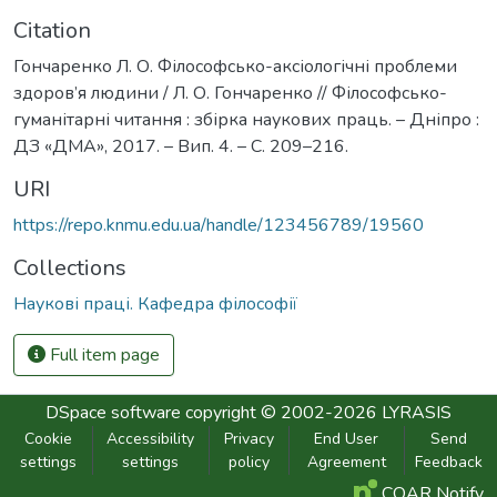
Citation
Гончаренко Л. О. Філософсько-аксіологічні проблеми
здоров’я людини / Л. О. Гончаренко // Філософсько-
гуманітарні читання : збірка наукових праць. – Дніпро :
ДЗ «ДМА», 2017. – Вип. 4. – С. 209–216.
URI
https://repo.knmu.edu.ua/handle/123456789/19560
Collections
Наукові праці. Кафедра філософії
Full item page
DSpace software
copyright © 2002-2026
LYRASIS
Cookie
Accessibility
Privacy
End User
Send
settings
settings
policy
Agreement
Feedback
COAR Notify