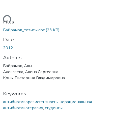
ding...
Files
Байрамов_тезисы.doc
(23 KB)
Date
2012
Authors
Байрамов, Алы
Алексеева, Алена Сергеевна
Конь, Екатерина Владимировна
Keywords
антибиотикорезистентность
,
нерациональная
антибиотикотерапия
,
студенты