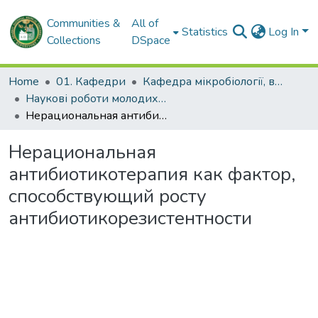
Communities &
All of
Statistics
Log In
Collections
DSpace
Home
01. Кафедри
Кафедра мікробіології, вірусології та імунології імені професора Д.П. Гриньова
Наукові роботи молодих дослідників. Кафедра мікробіології, вірусології та імунології імені професора Д.П. Гриньова
Нерациональная антибиотикотерапия как фактор, способствующий росту антибиотикорезистентности
Нерациональная
антибиотикотерапия как фактор,
способствующий росту
антибиотикорезистентности