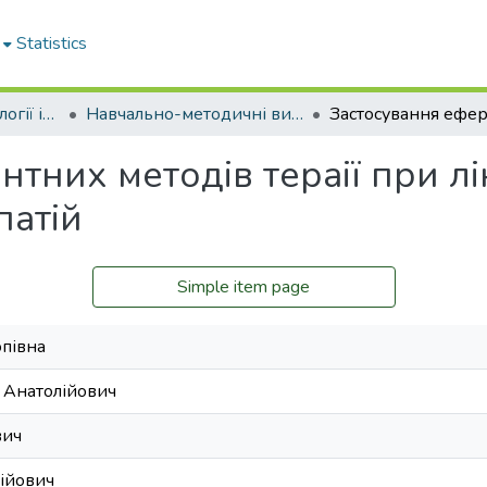
Statistics
Кафедра анестезіології інтенсивної терапії та дитячої анестезіології
Навчально-методичні видання. Кафедра анестезіології інтенсивної терапії та дитячої анестезіології
тних методів тераії при лі
патій
Simple item page
опівна
 Анатолійович
вич
лійович