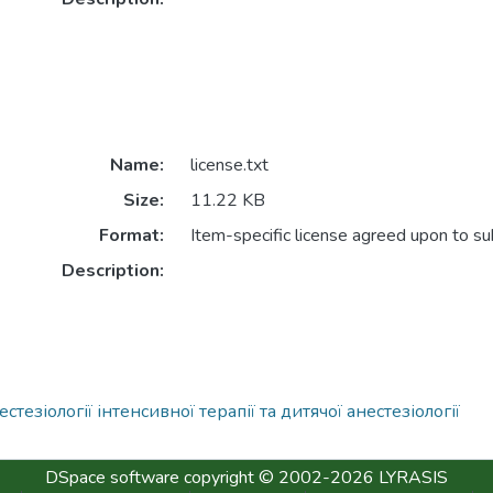
Name:
license.txt
Size:
11.22 KB
Format:
Item-specific license agreed upon to s
Description:
зіології інтенсивної терапії та дитячої анестезіології
DSpace software
copyright © 2002-2026
LYRASIS