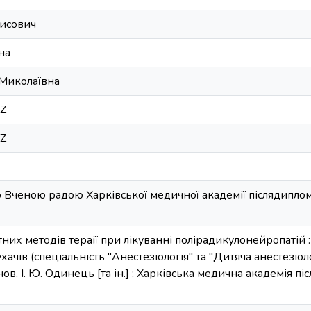
исович
на
 Миколаївна
5Z
5Z
ченою радою Харківської медичної академії післядипломн
их методів тераії при лікуванні полірадикулонейропатій 
хачів (спеціальність "Анестезіологія" та "Дитяча анестезіоло
нов, І. Ю. Одинець [та ін.] ; Харківська медична академія піс