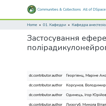
Communities & Collections
All of DSpace
Home
01. Кафедри
Застосування еферен
полірадикулонейро
dc.contributor.author
Георгіянц, Маріне Ак
dc.contributor.author
Корсунов, Володимир
dc.contributor.author
Одинець, Ігор Юрійо
dc.contributor.author
Лизогуб, Микола Віта