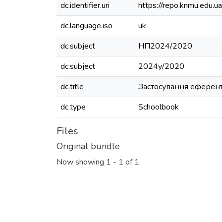
dc.identifier.uri
https://repo.knmu.edu
dc.language.iso
uk
dc.subject
НП2024/2020
dc.subject
2024у/2020
dc.title
Застосування еферент
dc.type
Schoolbook
Files
Original bundle
Now showing
1 - 1 of 1