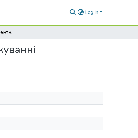
Log In
Застосування еферентних методів тераії при лікуванні полірадикулонейропатій
куванні