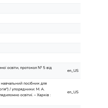
ої освіти, протокол № 5 від
en_US
: навчальний посібник для
гія") / упорядники: М. А.
en_US
лядиломно освітиї. – Харків :