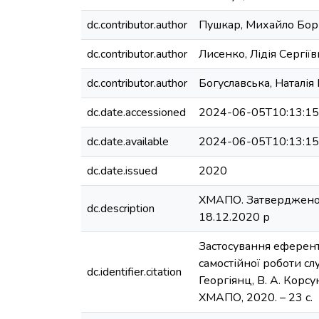
dc.contributor.author
Пушкар, Михайло Бор
dc.contributor.author
Лисенко, Лідія Сергіїв
dc.contributor.author
Богуславська, Наталія
dc.date.accessioned
2024-06-05T10:13:1
dc.date.available
2024-06-05T10:13:1
dc.date.issued
2020
ХМАПО. Затверджено В
dc.description
18.12.2020 р
Застосування еферентн
самостійної роботи слу
dc.identifier.citation
Георгіянц, В. А. Корсу
ХМАПО, 2020. – 23 с.