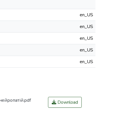
en_US
en_US
en_US
en_US
en_US
ейропатій.pdf
Download