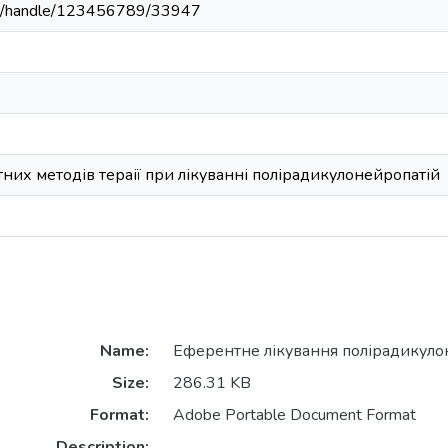
.ua/handle/123456789/33947
них методів тераії при лікуванні полірадикулонейропатій
Name:
Еферентне лікування полірадикулон
Size:
286.31 KB
Format:
Adobe Portable Document Format
Description: