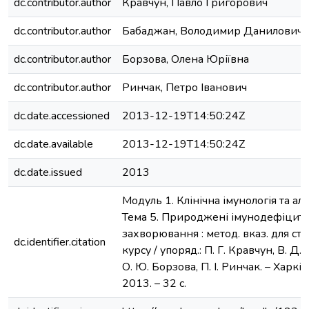
dc.contributor.author
Кравчун, Павло Григорович
dc.contributor.author
Бабаджан, Володимир Данилович
dc.contributor.author
Борзова, Олена Юріївна
dc.contributor.author
Ринчак, Петро Іванович
dc.date.accessioned
2013-12-19T14:50:24Z
dc.date.available
2013-12-19T14:50:24Z
dc.date.issued
2013
Модуль 1. Клінічна імунологія та але
Тема 5. Природжені імунодефіцитн
захворювання : метод. вказ. для сту
dc.identifier.citation
курсу / упоряд.: П. Г. Кравчун, В. Д.
О. Ю. Борзова, П. І. Ринчак. – Харків
2013. – 32 с.