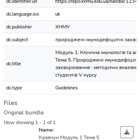
dc.identifier.uri
https://repo.knmu.edu.ua/handle/12
dc.language.iso
uk
dc.publisher
ХНМУ
dc.subject
природжені імунодефіцитні захв
Модуль 1. Клінічна імунологія та але
Тема 5. Природжені імунодефіцитн
dc.title
захворювання : методичні вказівки
студентів V курсу
dc.type
Guidelines
Files
Original bundle
Now showing
1 - 1 of 1
Name:
Кравчун Модуль 1 Тема 5