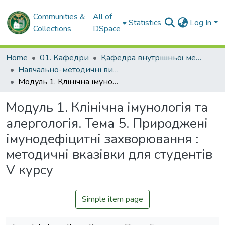
Communities &
All of
Statistics
Log In
Collections
DSpace
Home
01. Кафедри
Кафедра внутрішньої медицини № 2 і клінічної імунології та алергології імені академіка Л.Т. Малої
Навчально-методичні видання. Кафедра внутрішньої медицини № 2 і клінічної імунології та алергології ім. ак. Л.Т. Малої
Модуль 1. Клінічна імунологія та алергологія. Тема 5. Природжені імунодефіцитні захворювання : методичні вказівки для студентів V курсу
Модуль 1. Клінічна імунологія та
алергологія. Тема 5. Природжені
імунодефіцитні захворювання :
методичні вказівки для студентів
V курсу
Simple item page