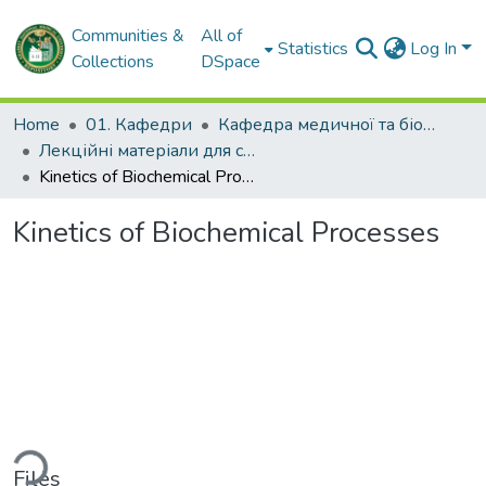
Communities &
All of
Statistics
Log In
Collections
DSpace
Home
01. Кафедри
Кафедра медичної та біоорганічної хімії
Лекційні матеріали для студентів. Кафедра медичної та біоорганічної хімії
Kinetics of Biochemical Processes
Kinetics of Biochemical Processes
ding...
Files