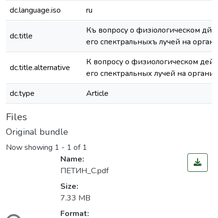
dc.language.iso
ru
Къ вопросу о физіологическом дѣйств
dc.title
его спектральныхъ лучей на орган
К вопросу о физиологическом дейс
dc.title.alternative
его спектральных лучей на органи
dc.type
Article
Files
Original bundle
Now showing
1 - 1 of 1
Name:
ПЕТИН_С.pdf
Size:
7.33 MB
Format: