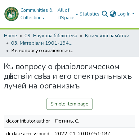
Communities &
All of
Statistics
Log In
Collections
DSpace
Home
09. Наукова бібліотека
Книжкові пам'ятки
03. Матеріали 1901-1945 рр.
Къ вопросу о физіологическом дѣйствіи свѣта и его спектральныхъ лучей на организмъ
Къ вопросу о физіологическом
дѣйствіи свѣта и его спектральныхъ
лучей на организмъ
Simple item page
dc.contributor.author
Петинъ, С.
dc.date.accessioned
2022-01-20T07:51:18Z