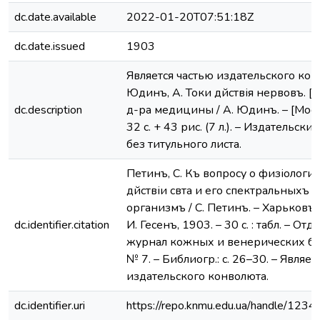
dc.date.available
2022-01-20T07:51:18Z
dc.date.issued
1903
Является частью издательского кон
Юдинъ, А. Токи дѣйствія нервовъ. [Текс
dc.description
д-ра медицины / А. Юдинъ. – [Москв
32 с. + 43 рис. (7 л.). – Издательск
без титульного листа.
Петинъ, С. Къ вопросу о физіологи
дѣйствіи свѣта и его спектральныхъ 
организмъ / С. Петинъ. – Харьковъ 
dc.identifier.citation
И. Гесенъ, 1903. – 30 с. : табл. – Отд.
журнал кожных и венерических боле
№ 7. – Библиогр.: с. 26–30. – Являет
издательского конволюта.
dc.identifier.uri
https://repo.knmu.edu.ua/handle/12