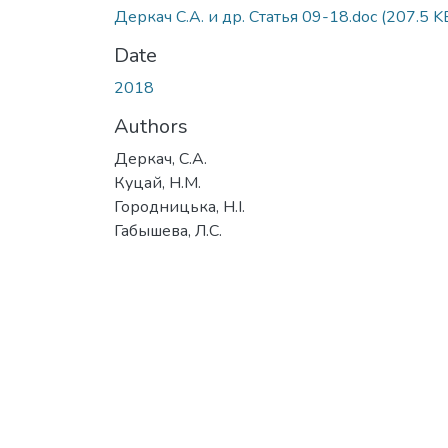
Деркач С.А. и др. Статья 09-18.doc
(207.5 K
Date
2018
Authors
Деркач, С.А.
Куцай, Н.М.
Городницька, Н.І.
Габышева, Л.С.