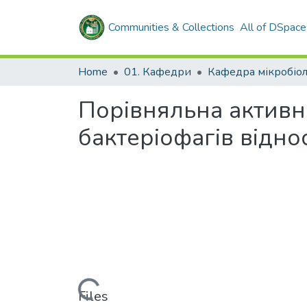
Communities & Collections
All of DSpace
Home
01. Кафедри
Порівняльна активні
бактеріофагів відно
Loading...
Files