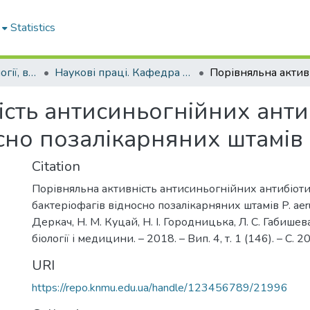
Statistics
Кафедра мікробіології, вірусології та імунології імені професора Д.П. Гриньова
Наукові праці. Кафедра мікробіології, вірусології та імунології імені професора Д.П. Гриньова
сть антисиньогнійних антиб
сно позалікарняних штамів 
Citation
Порівняльна активність антисиньогнійних антибіоти
бактеріофагів відносно позалікарняних штамів P. aerug
Деркач, Н. М. Куцай, Н. І. Городницька, Л. С. Габишев
біології і медицини. – 2018. – Вип. 4, т. 1 (146). – С. 
URI
https://repo.knmu.edu.ua/handle/123456789/21996