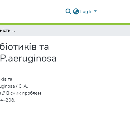
Log In
Порівняльна активність антисиньогнійних антибіотиків та бактеріофагів відносно позалікарняних штамів P.aeruginosa
іотиків та
P.aeruginosa
ків та
inosa / С. А.
а // Вісник проблем
204–208.