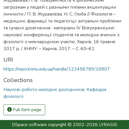
Журавлёва П. В. Толерантность к физическим
загрузкам у людей с разными типами акцентуации
личности / П. В. Журавлёва, Н. С. Глоба // Фізіологія –
медицині, фармації та педагогіці: актуальні проблеми
та сучасні досягнення : матеріали IV Всеукраїнської
наукової конференції студентів та молодих вчених з
фізіології з міжнародною участю, Харків, 16 травня
2017 р. / ХНМУ. – Харків, 2017. – С. 60–61.
URI
https://repo.knmu.edu.ua/handle/123456789/16807
Collections
Наукові роботи молодих дослідників. Кафедра
фізіології
Full item page
DSpace software
copyright © 2002-2026
LYRASIS