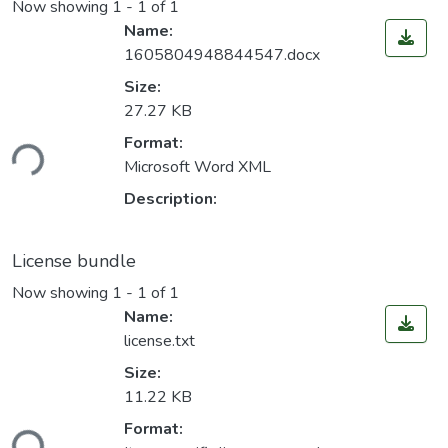
Now showing
1 - 1 of 1
Name:
1605804948844547.docx
Size:
27.27 KB
ding...
Format:
Microsoft Word XML
Description:
License bundle
Now showing
1 - 1 of 1
Name:
license.txt
Size:
11.22 KB
ding...
Format: