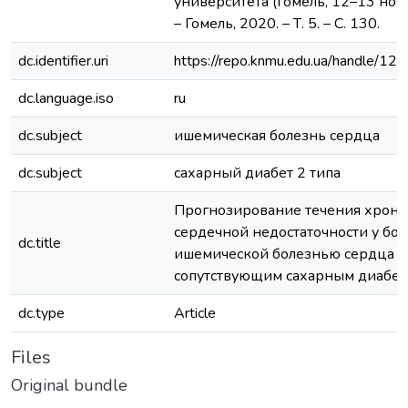
университета (Гомель, 12–13 нояб
– Гомель, 2020. – Т. 5. – С. 130.
dc.identifier.uri
https://repo.knmu.edu.ua/handle/
dc.language.iso
ru
dc.subject
ишемическая болезнь сердца
dc.subject
сахарный диабет 2 типа
Прогнозирование течения хрони
сердечной недостаточности у бол
dc.title
ишемической болезнью сердца и
сопутствующим сахарным диабет
dc.type
Article
Files
Original bundle