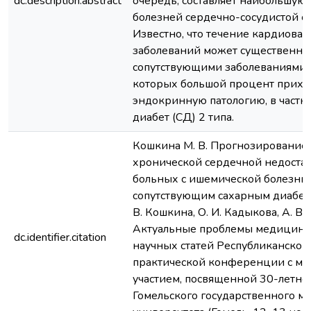
dc.description.abstract
очередь, составляет наибольшую ч
болезней сердечно-сосудистой с
Известно, что течение кардиова
заболеваний может существенно
сопутствующими заболеваниями,
которых большой процент прихо
эндокринную патологию, в частн
диабет (СД) 2 типа.
Кошкина М. В. Прогнозирование
хронической сердечной недостат
больных с ишемической болезнь
сопутствующим сахарным диабето
В. Кошкина, О. И. Кадыкова, А. В.
Актуальные проблемы медицины 
dc.identifier.citation
научных статей Республиканской
практической конференции с м
участием, посвященной 30-летн
Гомельского государственного м