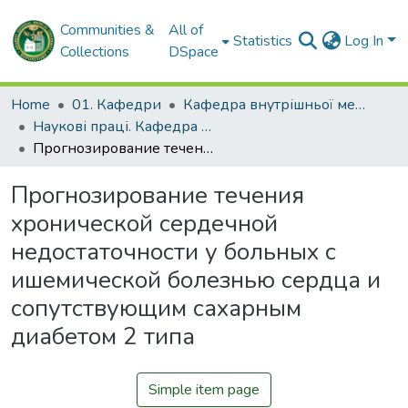
Communities &
All of
Statistics
Log In
Collections
DSpace
Home
01. Кафедри
Кафедра внутрішньої медицини № 2 і клінічної імунології та алергології імені академіка Л.Т. Малої
Наукові праці. Кафедра внутрішньої медицини № 2 і клінічної імунології та алергології ім. ак. Л.Т. Малої
Прогнозирование течения хронической сердечной недостаточности у больных с ишемической болезнью сердца и сопутствующим сахарным диабетом 2 типа
Прогнозирование течения
хронической сердечной
недостаточности у больных с
ишемической болезнью сердца и
сопутствующим сахарным
диабетом 2 типа
Simple item page