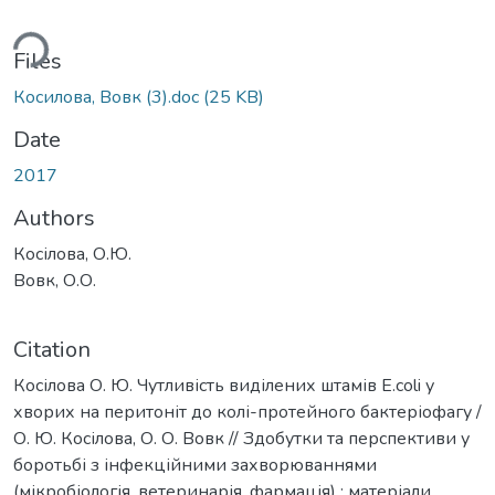
ding...
Files
Косилова, Вовк (3).doc
(25 KB)
Date
2017
Authors
Косілова, О.Ю.
Вовк, О.О.
Citation
Косілова О. Ю. Чутливість виділених штамів E.coli у
хворих на перитоніт до колі-протейного бактеріофагу /
О. Ю. Косілова, О. О. Вовк // Здобутки та перспективи у
боротьбі з інфекційними захворюваннями
(мікробіологія, ветеринарія, фармація) : матеріали