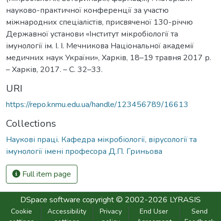
науково-практичної конференції за участю
міжнародних спеціалістів, присвяченої 130-річчю
Державної установи «Інститут мікробіології та
імунології ім. І. І. Мечникова Національної академії
медичних наук України», Харків, 18–19 травня 2017 р.
– Харків, 2017. – С. 32–33.
URI
https://repo.knmu.edu.ua/handle/123456789/16613
Collections
Наукові праці. Кафедра мікробіології, вірусології та
імунології імені професора Д.П. Гриньова
Full item page
DSpace software
copyright © 2002-2026
LYRASIS
Cookie
Accessibility
Privacy
End User
Send