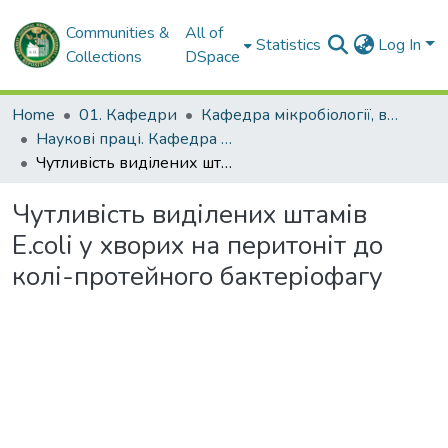
Communities &
All of
Statistics
Log In
Collections
DSpace
Home
01. Кафедри
Кафедра мікробіології, вірусології та імунології імені професора Д.П. Гриньова
Наукові праці. Кафедра мікробіології, вірусології та імунології імені професора Д.П. Гриньова
Чутливість виділених штамів E.coli у хворих на перитоніт до колі-протейного бактеріофагу
Чутливість виділених штамів
E.coli у хворих на перитоніт до
колі-протейного бактеріофагу