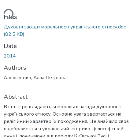
ding...
Files
Духовні засади моральності українського етносу.doc
(82.5 KB)
Date
2014
Authors
Алексеєнко, Алла Петрівна
Abstract
В статті розглядаються моральні засади духовності
українського етносу. Основна увага звертається на
релігійний характер їх походження. Це знайшло своє
відображення в українській історико-філософській
думці, починаючи від періоду Київської Русі і