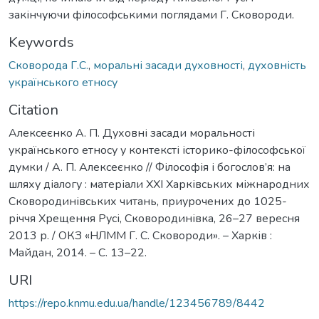
закінчуючи філософськими поглядами Г. Сковороди.
Keywords
Сковорода Г.С.
,
моральні засади духовності
,
духовність
українського етносу
Citation
Алексеєнко А. П. Духовні засади моральності
українського етносу у контексті історико-філософської
думки / А. П. Алексеєнко // Філософія і богослов’я: на
шляху діалогу : матеріали ХХІ Харківських міжнародних
Сковородинівських читань, приурочених до 1025-
річчя Хрещення Русі, Сковородинівка, 26–27 вересня
2013 р. / ОКЗ «НЛММ Г. С. Сковороди». – Харків :
Майдан, 2014. – С. 13–22.
URI
https://repo.knmu.edu.ua/handle/123456789/8442