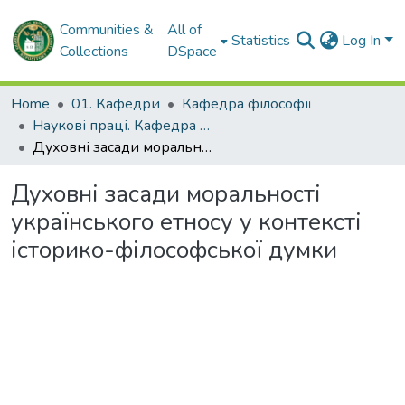
Communities &
All of
Statistics
Log In
Collections
DSpace
Home
01. Кафедри
Кафедра філософії
Наукові праці. Кафедра філософії
Духовні засади моральності українського етносу у контексті історико-філософської думки
Духовні засади моральності
українського етносу у контексті
історико-філософської думки