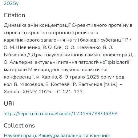
2025у
Citation
Динаміка змін концентрації С-реактивного протеїну в
сироватці крові за вторинно хронічного
карагінанового запалення на тлі блокади субстанції P /
О. М. Шевченко, В. О. Сич, О. О. Шевченко, В. О.
Бібіченко // Другі наукові читання пам'яті професора Д.
О. Альперна: актуальні питання патологічної фізіології :
матеріали Міжнародної науково-практичної
конференції, м. Харків, 8‒9 травня 2025 року / ред.
кол. В. М'ясоєдов, В. Костевіч, Р. Вастьянов [та ін.]. –
Харків : ХНМУ, 2025. – С. 121-123.
URI
https://repo.knmu.edu.ua/handle/123456789/36858
Collections
Наукові праці. Кафедра загальної та клінічної