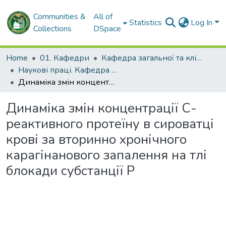
Communities &
All of
Statistics
Log In
Collections
DSpace
Home
01. Кафедри
Кафедра загальної та клінічної патологічної фізіології імені Д.О. Альперна
Наукові праці. Кафедра загальної та клінічної патофізіології імені Д.О. Альперна
Динаміка змін концентрації С-реактивного протеїну в сироватці крові за вторинно хронічного карагінанового запалення на тлі блокади субстанції P
Динаміка змін концентрації С-
реактивного протеїну в сироватці
крові за вторинно хронічного
карагінанового запалення на тлі
блокади субстанції P