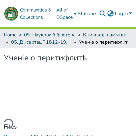
Communities &
All of
Statistics
Log In
Collections
DSpace
Home
09. Наукова бібліотека
Книжкові пам'ятки
05. Дисертації 1812-1926 рр.
Ученіе о перитифлитѣ
Ученіе о перитифлитѣ
ding...
Files