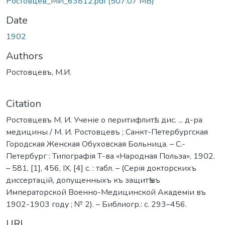
Ростовцев_МИ_63812.pdf
(507.07 MB)
Date
1902
Authors
Ростовцевъ, М.И.
Citation
Ростовцевъ М. И. Ученіе о перитифлитѣ. : дис. ... д-ра
медицины / М. И. Ростовцевъ ; Санкт-Петербургская
Городская Женская Обуховская Больница. – С.-
Петербург : Типографія Т-ва «Народная Польза», 1902.
– 581, [1], 456, IX, [4] с. : табл. – (Серія докторскихъ
диссертацій, допущенныхъ къ защитѣ въ
Императорской Военно-Медицинской Академіи въ
1902-1903 году ; № 2). – Библиогр.: с. 293–456.
URI