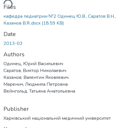
ding...
Files
кафедра педиатрии №2 Одинец Ю.В., Саратов В.Н.,
Казанов В.Я..docx
(18.59 KB)
Date
2013-03
Authors
Одинец, Юрий Васильевич
Саратов, Виктор Николаевич
Казанов, Валентин Яковлевич
Маренич, Людмила Петровна
Вейнгольд, Татьяна Анатольевна
Publisher
Харківський національній медичний університет