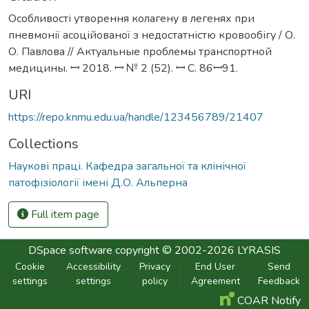
Особливості утворення колагену в легенях при
пневмонії асоційованої з недостатністю кровообігу / О.
О. Павлова // Актуальные проблемы транспортной
медицины. ꟷ 2018. ꟷ № 2 (52). ꟷ С. 86ꟷ91.
URI
https://repo.knmu.edu.ua/handle/123456789/21407
Collections
Наукові праці. Кафедра загальної та клінічної
патофізіології імені Д.О. Альперна
Full item page
DSpace software
copyright © 2002-2026
LYRASIS
Cookie
Accessibility
Privacy
End User
Send
settings
settings
policy
Agreement
Feedback
COAR Notify