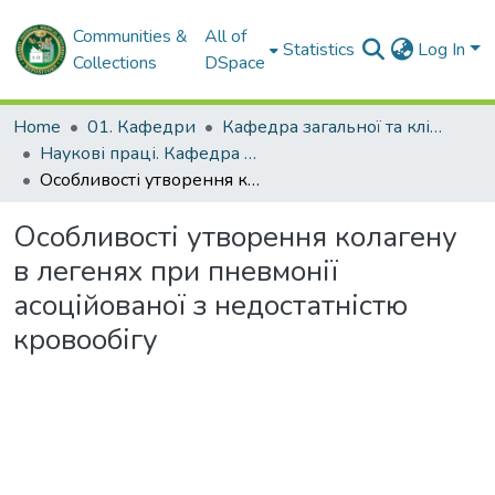
Communities &
All of
Statistics
Log In
Collections
DSpace
Home
01. Кафедри
Кафедра загальної та клінічної патологічної фізіології імені Д.О. Альперна
Наукові праці. Кафедра загальної та клінічної патофізіології імені Д.О. Альперна
Особливості утворення колагену в легенях при пневмонії асоційованої з недостатністю кровообігу
Особливості утворення колагену
в легенях при пневмонії
асоційованої з недостатністю
кровообігу