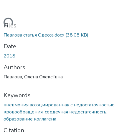
oading...
Files
Павлова статья Одесса.docx
(38.08 KB)
Date
2018
Authors
Павлова, Олена Олексіївна
Keywords
пневмония ассоциированная с недостаточностью
кровообращения
,
сердечная недостаточность
,
образование коллагена
Citation