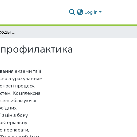
Log In
Современные подходы к лечению экземы и ее профилактика
 профилактика
вання екземи та її
сно з урахуванням
еності процесу.
истем. Комплексна
сенсибілізуючої
ероїдних
 змін з боку
бактеріальну
е препарати,