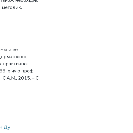
. Також необхідно
х методик.
емы и ее
ерматології,
о-практичної
155-річчю проф.
 С.А.М., 2015. – С.
СНІДу