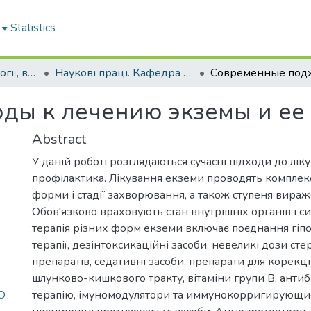
Statistics
Кафедра дерматології, венерології і СНІДу
Наукові праці. Кафедра дерматології, венерології і СНІДу
ды к лечению экземы и ее
Abstract
У даній роботі розглядаються сучасні підходи до ліку
профілактика. Лікування екземи проводять комплек
форми і стадії захворювання, а також ступеня вираж
Обов'язково враховують стан внутрішніх органів і с
терапія різних форм екземи включає поєднання гіпо
терапії, дезінтоксикаційні засоби, невеликі дози ст
препаратів, седативні засоби, препарати для корекції
шлунково-кишкового тракту, вітаміни групи В, анти
Ю
терапію, імуномодулятори та иммунокорригирующи