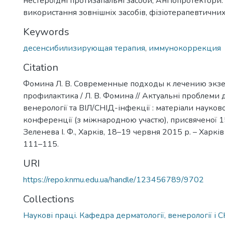
нестероїдні протизапальні засоби, Ангіопротектори
використання зовнішніх засобів, фізіотерапевтични
Keywords
десенсибилизирующая терапия
,
иммунокоррекция
Citation
Фомина Л. В. Современные подходы к лечению экз
профилактика / Л. В. Фомина // Актуальні проблеми д
венерології та ВІЛ/СНІД-інфекції : матеріали науков
конференції (з міжнародною участю), присвяченої 
Зеленева І. Ф., Харків, 18–19 червня 2015 р. – Харків :
111–115.
URI
https://repo.knmu.edu.ua/handle/123456789/9702
Collections
Наукові праці. Кафедра дерматології, венерології і 