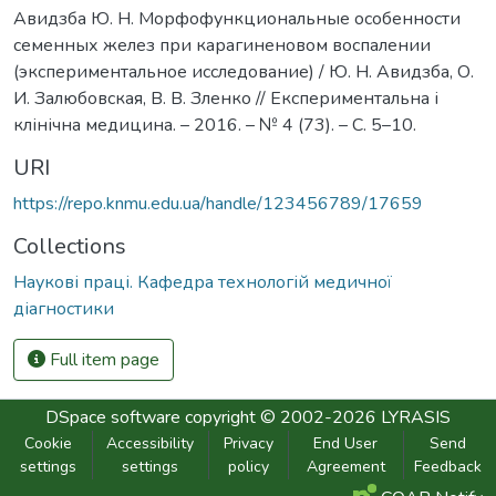
Авидзба Ю. Н. Морфофункциональные особенности
семенных желез при карагиненовом воспалении
(экспериментальное исследование) / Ю. Н. Авидзба, О.
И. Залюбовская, В. В. Зленко // Експериментальна і
клінічна медицина. – 2016. – № 4 (73). – С. 5–10.
URI
https://repo.knmu.edu.ua/handle/123456789/17659
Collections
Наукові праці. Кафедра технологій медичної
діагностики
Full item page
DSpace software
copyright © 2002-2026
LYRASIS
Cookie
Accessibility
Privacy
End User
Send
settings
settings
policy
Agreement
Feedback