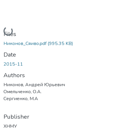
Loading...
Files
Никонов_Сяиво.pdf
(995.35 KB)
Date
2015-11
Authors
Никонов, Андрей Юрьевич
Омельченко, О.А.
Сергиенко, М.А
Publisher
ХНМУ