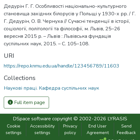
Дедурін Г. Г. Особливості національно-культурного
становища західних білорусів у Польщі у 1930-х рр. / Г.
Г. Дедурін, О. В. Чернуха // Сучасні тенденції в історії,
соціології, політології та філософії, м. Львів, 25–26
вересня 2015 р. – Львів : Львівська фундація
суспільних наук, 2015. – С. 105–108.
URI
https://repo.knmu.edu.ua/handle/123456789/11603
Collections
Наукові праці. Кафедра суспільних наук
Full item page
DSpace software
copyright © 2002-2026
LYRASIS
Cookie
Accessibility
Privacy
End User
Send
settings
settings
policy
Agreement
Feedback