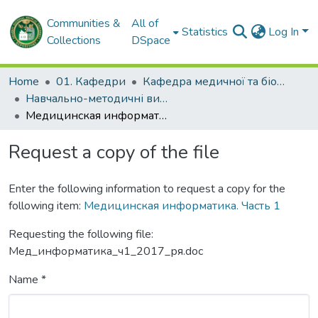
Communities &
All of
Statistics
Log In
Collections
DSpace
Home
01. Кафедри
Кафедра медичної та біологічної фізики і медичної інформатики
Навчально-методичні видання. Кафедра медичної та біологічної фізики і медичної інформатики
Медицинская информатика. Часть 1
Request a copy of the file
Enter the following information to request a copy for the
following item:
Медицинская информатика. Часть 1
Requesting the following file:
Мед_информатика_ч1_2017_ря.doc
Name *