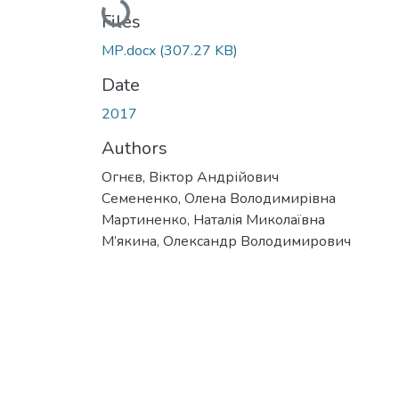
Loading...
Files
МР.docx
(307.27 KB)
Date
2017
Authors
Огнєв, Віктор Андрійович
Семененко, Олена Володимирівна
Мартиненко, Наталія Миколаївна
М’якина, Олександр Володимирович