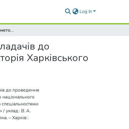
Log In
Історія медицини : методичні розробки для викладачів до проведення семінарського заняття за темою «Історія Харківського національного медичного університету»
ладачів до
торія Харківського
чів до проведення
го національного
а спеціальностями
 уклад.: В. А.
на. – Харків :