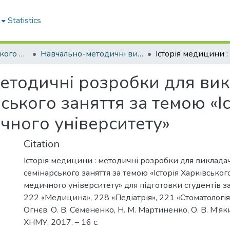
Statistics
Кафедра громадського здоров'я та управління охороною здоров'я
Навчально-методичні видання. Кафедра громадського здоров'я та управління охороною здоров'я
методичні розробки для вик
ького заняття за темою «Іс
чного університету»
Citation
Історія медицини : методичні розробки для виклада
семінарського заняття за темою «Історія Харківсько
медичного університету» для підготовки студентів з
222 «Медицина», 228 «Педіатрія», 221 «Стоматологія» /
Огнєв, О. В. Семененко, Н. М. Мартиненко, О. В. М’яки
ХНМУ, 2017. – 16 с.