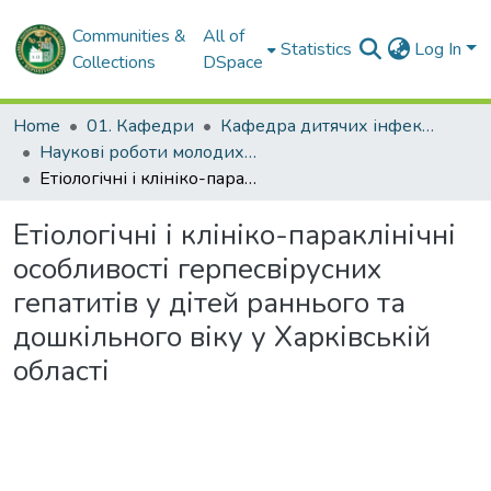
Communities &
All of
Statistics
Log In
Collections
DSpace
Home
01. Кафедри
Кафедра дитячих інфекційних хвороб
Наукові роботи молодих дослідників. Кафедра дитячих інфекційних хвороб
Етіологічні і клініко-параклінічні особливості герпесвірусних гепатитів у дітей раннього та дошкільного віку у Харківській області
Етіологічні і клініко-параклінічні
особливості герпесвірусних
гепатитів у дітей раннього та
дошкільного віку у Харківській
області