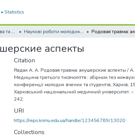
Statistics
Кафедра акушерства та гінекології № 1
Наукові роботи молодих дослідників. Кафедра акушерства та гінекології № 1
ушерские аспекты
Citation
Явдак А. А. Родовая травма: акушерские аспекты / А. 
Медицина третього тисячоліття : збірник тез міжвузі
конференції молодих вчених та студентів, Харків, 19 
Харківський національний медичний університет. – Х
242.
URI
https://repo.knmu.edu.ua/handle/123456789/13020
Collections