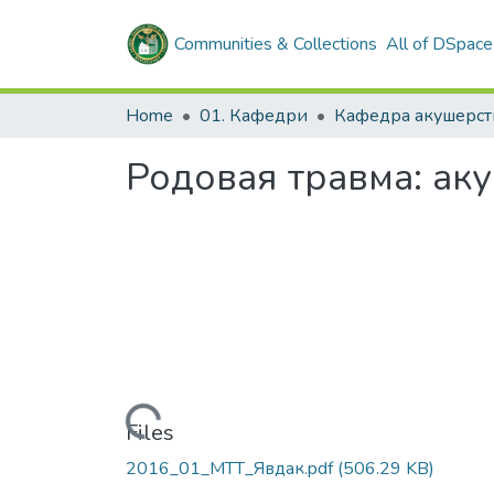
Communities & Collections
All of DSpace
Home
01. Кафедри
Родовая травма: ак
Loading...
Files
2016_01_МТТ_Явдак.pdf
(506.29 KB)