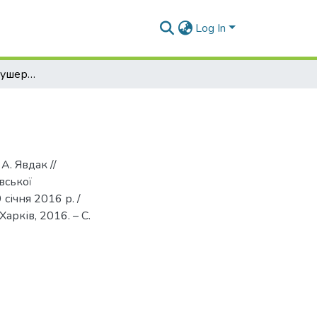
Log In
Родовая травма: акушерские аспекты
А. Явдак //
вської
січня 2016 р. /
арків, 2016. – С.