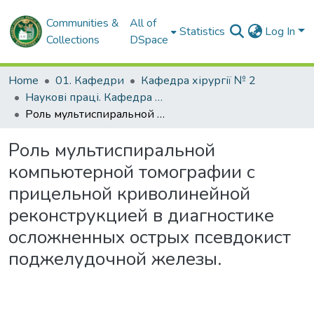
Communities &
All of
Statistics
Log In
Collections
DSpace
Home
01. Кафедри
Кафедра хірургії № 2
Наукові праці. Кафедра хірургії № 2
Роль мультиспиральной компьютерной томографии с прицельной криволинейной реконструкцией в диагностике осложненных острых псевдокист поджелудочной железы.
Роль мультиспиральной
компьютерной томографии с
прицельной криволинейной
реконструкцией в диагностике
осложненных острых псевдокист
поджелудочной железы.