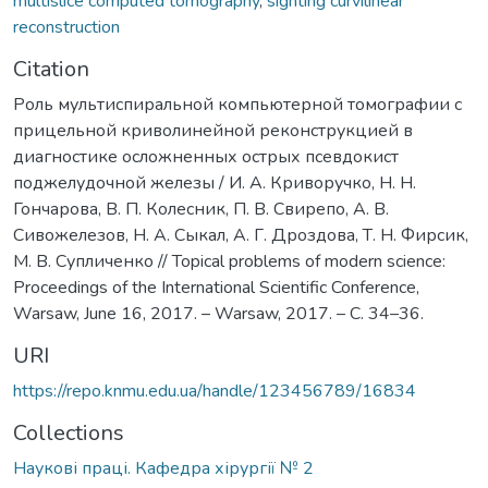
multislice computed tomography
,
sighting curvilinear
reconstruction
Citation
Роль мультиспиральной компьютерной томографии с
прицельной криволинейной реконструкцией в
диагностике осложненных острых псевдокист
поджелудочной железы / И. А. Криворучко, Н. Н.
Гончарова, В. П. Колесник, П. В. Свирепо, А. В.
Сивожелезов, Н. А. Сыкал, А. Г. Дроздова, Т. Н. Фирсик,
М. В. Супличенко // Topical problems of modern science:
Proceedings of the International Scientific Conference,
Warsaw, June 16, 2017. – Warsaw, 2017. – С. 34–36.
URI
https://repo.knmu.edu.ua/handle/123456789/16834
Collections
Наукові праці. Кафедра хірургії № 2