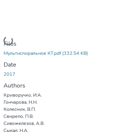
Loading...
Files
Мультиспиральное КТ.pdf
(332.54 KB)
Date
2017
Authors
Криворучко, И.А.
Гончарова, Н.Н.
Колесник, В.П.
Свирепо, П.В.
Сивожелезов, А.В.
Сыкал, Н.А.