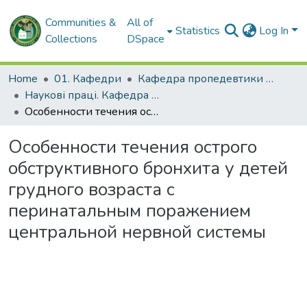
Communities &
All of
Statistics
Log In
Collections
DSpace
Home
01. Кафедри
Кафедра пропедевтики педіатрії № 2
Наукові праці. Кафедра пропедевтики педіатрії № 2
Особенности течения острого обструктивного бронхита у детей грудного возраста с перинатальным поражением центральной нервной системы
Особенности течения острого
обструктивного бронхита у детей
грудного возраста с
перинатальным поражением
центральной нервной системы