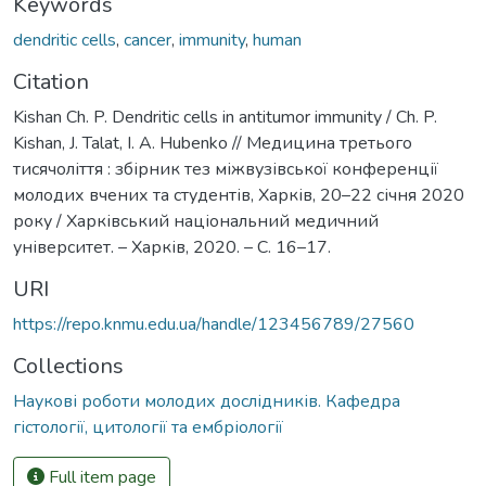
Keywords
dendritic cells
,
cancer
,
immunity
,
human
Citation
Kishan Ch. P. Dendritic cells in antitumor immunity / Ch. P.
Kishan, J. Talat, I. A. Hubenko // Медицина третього
тисячоліття : збірник тез міжвузівської конференції
молодих вчених та студентів, Харків, 20–22 січня 2020
року / Харківський національний медичний
університет. – Харків, 2020. – С. 16–17.
URI
https://repo.knmu.edu.ua/handle/123456789/27560
Collections
Наукові роботи молодих дослідників. Кафедра
гістології, цитології та ембріології
Full item page