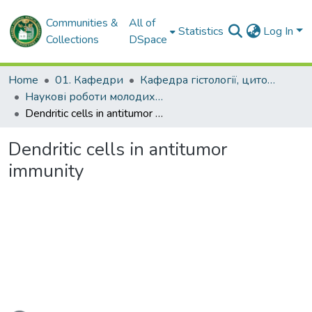
Communities &
All of
Statistics
Log In
Collections
DSpace
Home
01. Кафедри
Кафедра гістології, цитології та ембріології
Наукові роботи молодих дослідників. Кафедра гістології, цитології та ембріології
Dendritic cells in antitumor immunity
Dendritic cells in antitumor
immunity