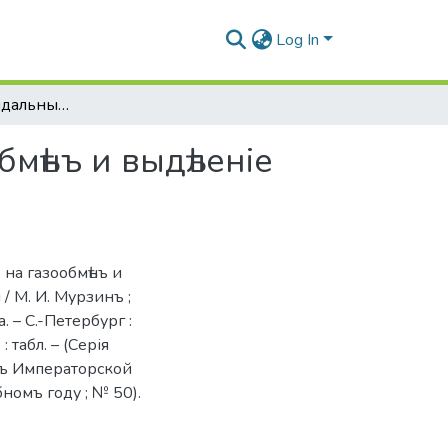
Log In
О дѣйствіи коллоидальныхъ металловъ на газообмѣнъ и выдѣленіе азота у животныхъ
мѣнъ и выдѣленіе
 на газообмѣнъ и
 / М. И. Мурзинъ ;
 – С.-Петербург :
: табл. – (Серія
въ Императорской
омъ году ; № 50).