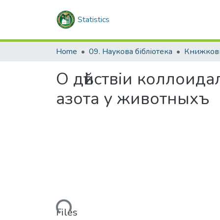
Statistics
Home
09. Наукова бібліотека
Книжкові
О дѣйствіи коллоида
азота у животныхъ
Loading...
Files