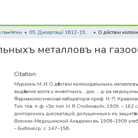
 пам'ятки
05. Дисертації 1812-1926 рр.
льныхъ металловъ на газооб
Citation
Мурзинъ М. И. О дѣйствіи коллоидальныхъ металловъ
выдѣленіе азота у животныхъ. : дис. ... д-ра медицины
Фармакологическая лабораторія проф. Н. П. Кравкова.
Тип. тов. п. ф. «Эл. тип. Н. Я. Стойковой», 1909. – 162 с. 
докторскихъ диссертацій, допущенныхъ къ защитѣ 
Военно–Медицинской Академіи въ 1908–1909 учебн
– Библиогр.: с. 147–158.