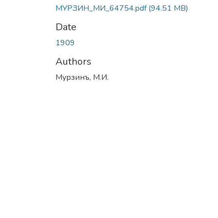
МУРЗИН_МИ_64754.pdf
(94.51 MB)
Date
1909
Authors
Мурзинъ, М.И.