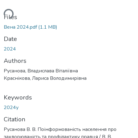
ding...
Files
Вена 2024.pdf
(1.1 MB)
Date
2024
Authors
Русанова, Владислава Віталіївна
Краснікова, Лариса Володимирівна
Keywords
2024у
Citation
Русанова В. В. Поінформованість населення про
захворюваність та профілактику правця / В. В.