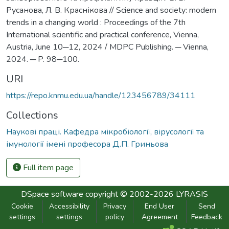
Русанова, Л. В. Краснікова // Science and society: modern
trends in a changing world : Proceedings of the 7th
International scientific and practical conference, Vienna,
Austria, June 10─12, 2024 / MDPC Publishing. ─ Vienna,
2024. ─ P. 98─100.
URI
https://repo.knmu.edu.ua/handle/123456789/34111
Collections
Наукові праці. Кафедра мікробіології, вірусології та
імунології імені професора Д.П. Гриньова
Full item page
DSpace software
copyright © 2002-2026
LYRASIS
Cookie
Accessibility
Privacy
End User
Send
settings
settings
policy
Agreement
Feedback