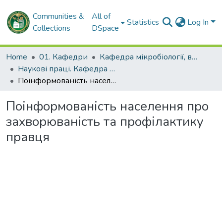
Communities &
All of
Statistics
Log In
Collections
DSpace
Home
01. Кафедри
Кафедра мікробіології, вірусології та імунології імені професора Д.П. Гриньова
Наукові праці. Кафедра мікробіології, вірусології та імунології імені професора Д.П. Гриньова
Поінформованість населення про захворюваність та профілактику правця
Поінформованість населення про
захворюваність та профілактику
правця